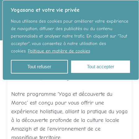
Yogasana et votre vie privée
Nous utilisons des cookies pour améliorer votre expérience
de navigation, diffuser des publicités ou du contenu
personnalisés et analyser notre trafic. En cliquant sur "Tout
accepter", vous consentez à notre utilisation des
Yoga rooftop
cookies.
Politique en matière de cookies
Ashtanga Yoga & Maroc, 3ème
Édition (mars 2025)
Tout refuser
Tout accepter
Événements
/
Retraite Yoga
Notre programme 'Yoga et découverte du
Maroc' est conçu pour vous offrir une
expérience holistique, alliant la pratique du yoga
à la découverte profonde de la culture locale
Amazigh et de l'environnement de ce
magnifique territoire.