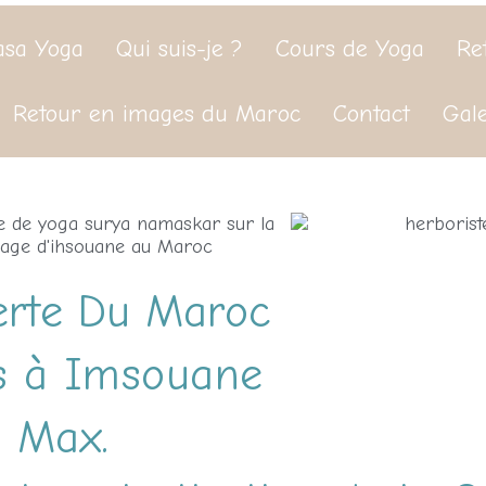
asa Yoga
Qui suis-je ?
Cours de Yoga
Re
Retour en images du Maroc
Contact
Gale
erte Du Maroc
rs à Imsouane
s Max.