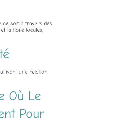
 ce soit à travers des
t la flore locales,
té
ultivant une relation
e Où Le
ent Pour