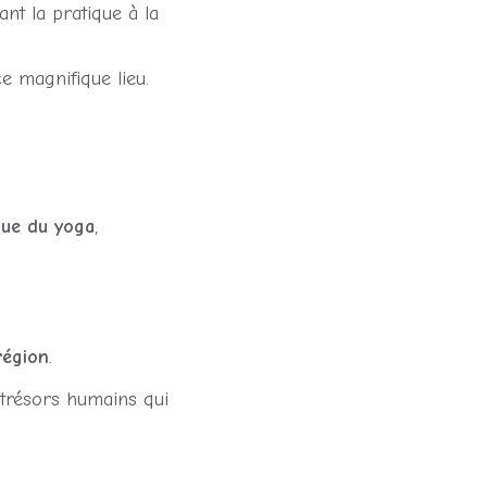
nt la pratique à la
e magnifique lieu.
que du yoga
,
région
.
 trésors humains qui